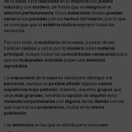
de la
zona
. Está
realizada
en su
mayoría
con
piedra
natural
y con
madera
, de forma que se
integra
en el
entorno perfectamente
. Estos
materiales
incluso
pueden
verse
en las
paredes
y en los
techos
del
interior
, por lo que
se consigue que la
estética rústica
empape todas las
estancias.
Por otro lado, el
mobiliario
de la
casa
, a pesar de ser
también
rústico
y optar por la
madera
como
material
principal
, incluye todas las
comodidades necesarias
para
que los
huéspedes actuales
pasen una
estancia
agradable
.
La
capacidad
de la
casa
es ideal para albergar a
6
personas
, aunque es
posible añadir
algunas
camas
supletorias bajo petición
. Además, aquellos
grupos
que
sean
más grandes
, tendrán la
opción
de
alquilar
esta
vivienda conjuntamente
con
alguna
de las
demás
con las
que cuentan los
propietarios
, todas en la
misma
población
.
Las
estancias
en las que se distribuye la casa
son
: