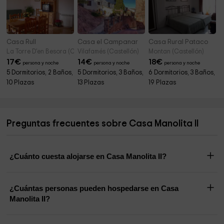
Casa Rull
Casa el Campanar
Casa Rural Pataco
La Torre D'en Besora (Castellón)
Vilafamés (Castellón)
Montan (Castellón)
17
€
14
€
18
€
persona y noche
persona y noche
persona y noche
5 Dormitorios, 2 Baños,
5 Dormitorios, 3 Baños,
6 Dormitorios, 3 Baños,
10 Plazas
13 Plazas
19 Plazas
Preguntas frecuentes sobre Casa Manolita II
¿Cuánto cuesta alojarse en Casa Manolita II?
¿Cuántas personas pueden hospedarse en Casa
Manolita II?