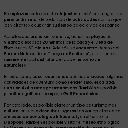
El
emplazamiento
de este
alojamiento
está en un lugar que
permite disfrutar
de todo tipo de
actividades
con las que
los visitantes
ocuparán
su
tiempo
de
ocio
y de
descanso
.
Aquellos que
prefieran relajarse
, tienen las
playas
de
Vinaroz a
escasos
20 minutos
de la
casa
y el
Delta del
Ebro
a unos
30
minutos
. Además, se
encuentra
dentro del
Parque Natural de la Tineça de Benifassá
, por lo que es
sumamente fácil
disfrutar
de todo el
entorno
de
naturaleza
.
En estos parajes se
recomienda
además
practicar
algunas
actividades
de
aventura
como
senderismo, escalada,
rutas en 4x4 o rutas gastronómicas
. También es posible
practicar golf
en el complejo
Golf Panorámica
.
Por otro lado, es posible planear un tipo de
turismo
más
cultural
en el que
descubrir lugares
tan variopintos como
el
museo
paleontológico Inhóspitak
, en el territorio
Dinópolis
. También es posible
visitar
el
museo etnológico