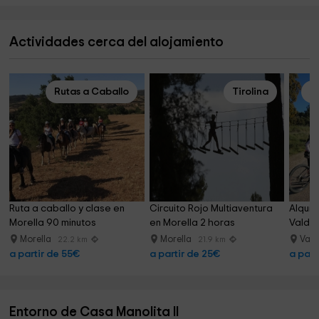
Actividades cerca del alojamiento
Rutas a Caballo
Tirolina
Al
Ruta a caballo y clase en 
Circuito Rojo Multiaventura 
Alquil
Morella 90 minutos
en Morella 2 horas
Valder
Morella
Morella
Vald
22.2 km
21.9 km
a partir de 55€
a partir de 25€
a part
Entorno de Casa Manolita II