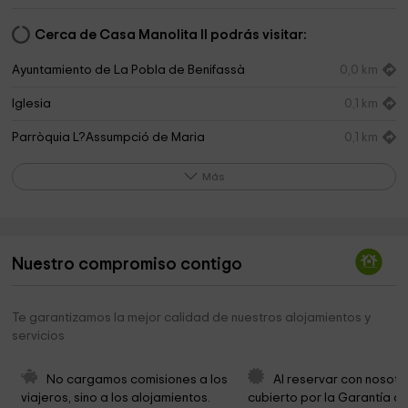
Cerca de Casa Manolita II podrás visitar:
Ayuntamiento de La Pobla de Benifassà
0,0 km
Iglesia
0,1 km
Parròquia L?Assumpció de Maria
0,1 km
Cementerio de la Pobla de Benifassà
0,1 km
Más
La Font Lluny
0,4 km
El Jardí de Peter
0,6 km
Nuestro compromiso contigo
Ermita de la Trinitat
1,7 km
Parque Natural Tinença de Benifassà
1,8 km
Te garantizamos la mejor calidad de nuestros alojamientos y
servicios
Oficina técnica Parque Natural Tinença de
1,9 km
Benifassà
No cargamos comisiones a los 
Al reservar con nosotr
Parròquia El Salvador
1,9 km
viajeros, sino a los alojamientos. 
cubierto por la Garantía de