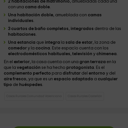
2 habitaciones de matrimonio,
amuebladas cada una
con una
cama doble
.
Una habitación doble
, amueblada con
camas
individuales
.
3 cuartos de baño completos
,
integrados
dentro de las
habitaciones
.
Una estancia
que
integra
la
sala de estar
, la zona de
comedor
y la
cocina
. Este espacio cuenta con los
electrodomésticos habituales
,
televisión
y
chimenea
.
En el
exterior
, la casa cuenta con una
gran terraza
en la
que la
vegetación
se ha hecho
protagonista
. Es el
complemento perfecto
para
disfrutar
del
entorno
y del
aire fresco
, ya que es un
espacio adaptado
a
cualquier
tipo
de
huéspedes
.
Casas Rurales Comunidad Valenciana
Casas Rurales Castellón