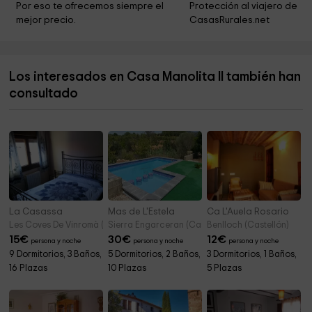
Por eso te ofrecemos siempre el 
Protección al viajero de 
Pouet de Fèlix
3,3 km
mejor precio.
CasasRurales.net
Parroquia de La Asunción de Maria
4,0 km
Casa Refugi El Boixar
4,1 km
Los interesados en Casa Manolita II también han
Parròquia Sant Abdó i Sant Senén
5,6 km
consultado
Àrea recreativa Ombries de Benifassà
5,9 km
La Casassa
Mas de L'Estela
Ca L'Auela Rosario
Les Coves De Vinromà (Castellón)
Sierra Engarceran (Castellón)
Benlloch (Castellón)
15
€
30
€
12
€
persona y noche
persona y noche
persona y noche
9 Dormitorios, 3 Baños,
5 Dormitorios, 2 Baños,
3 Dormitorios, 1 Baños,
16 Plazas
10 Plazas
5 Plazas