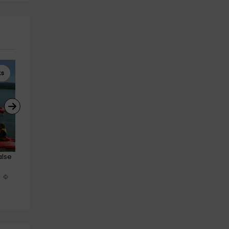
ks
Paintball
Rafting
alse 
Paintball 200 bolas + picnic en 
Rafting jornada completa 
Graus. Niños
especial team building
Graus
La Puebla De Castro
m
23.6 km
17.3 km
a partir de 24€
a partir de 60€