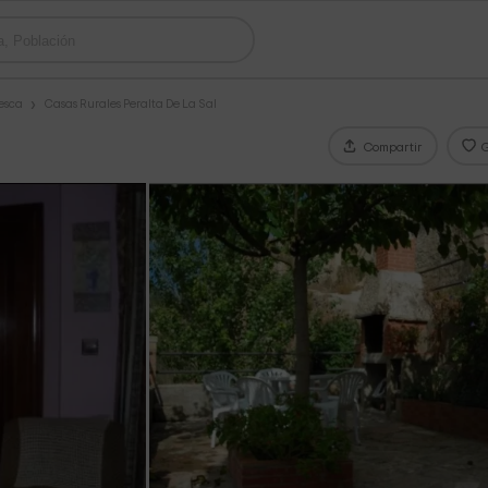
esca
Casas Rurales Peralta De La Sal
Compartir