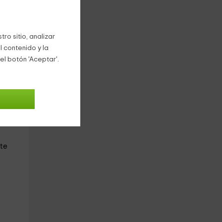
os
ro sitio, analizar
l contenido y la
el botón 'Aceptar'.
 le
 la
ara
te