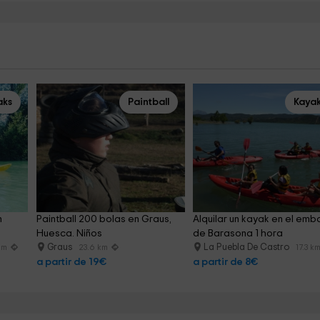
aks
Paintball
Kaya
 
Paintball 200 bolas en Graus, 
Alquilar un kayak en el emb
Huesca. Niños
de Barasona 1 hora
Graus
La Puebla De Castro
 km
23.6 km
17.3 k
a partir de 19€
a partir de 8€