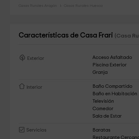
Casas Rurales Aragón
Casas Rurales Huesca
Características de Casa Frari
(Casa Rur
Acceso Asfaltado
Exterior
Piscina Exterior
Granja
Baño Compartido
Interior
Baño en Habitación
Televisión
Comedor
Sala de Estar
Baratas
Servicios
Restaurante Cercan