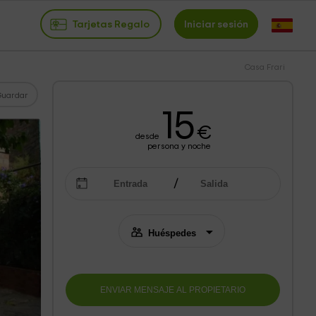
Tarjetas Regalo
Iniciar sesión
Casa Frari
Guardar
15
€
desde
persona y noche