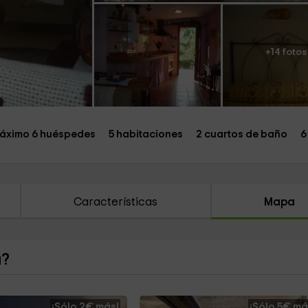
+14 fotos
áximo 6 huéspedes
5 habitaciones
2 cuartos de baño
6
Características
Mapa
a?
¡Sólo 2€ más!
¡Sólo 5€ má