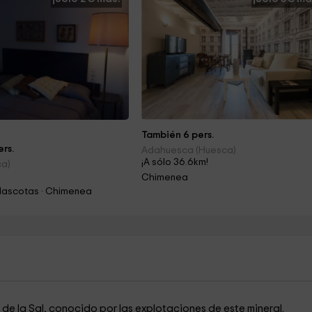
También 6 pers.
rs.
Adahuesca (Huesca)
¡A sólo 36.6km!
ca)
!
Chimenea
Mascotas · Chimenea
 de la Sal, conocido por las explotaciones de este mineral.