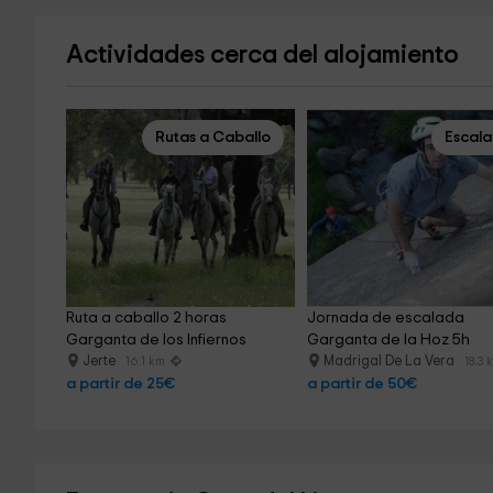
Actividades cerca del alojamiento
Rutas a Caballo
Escal
Ruta a caballo 2 horas 
Jornada de escalada 
Garganta de los Infiernos
Garganta de la Hoz 5h
Jerte
Madrigal De La Vera
16.1 km
18.3 
a partir de 25€
a partir de 50€