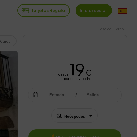
Tarjetas Regalo
Iniciar sesión
Casa del Horno
Guardar
19
€
desde
persona y noche