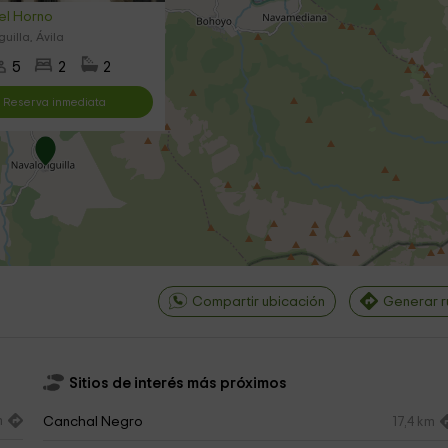
el Horno
uilla, Ávila
5
2
2
Reserva inmediata
Compartir ubicación
Generar r
Sitios de interés más próximos
m
Canchal Negro
17,4 km