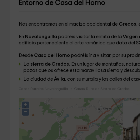
Entorno de Casa del Horno
Nos encontramos en el macizo occidental de
Gredos
, 
En
Navalonguilla
podréis visitar la ermita de la
Virgen 
edificio perteneciente al arte románico que data del SX
Desde
Casa del Horno
podréis ir a visitar, por su proxi
La
sierra de Gredos.
Es un lugar de montañas, natural
pozas que os ofrece esta maravillosa sierra y descub
La ciudad de
Ávila,
con su muralla y las calles del ca
Casas Rurales Navalonguilla
Casas Rurales Sierra de Gredos
+
−