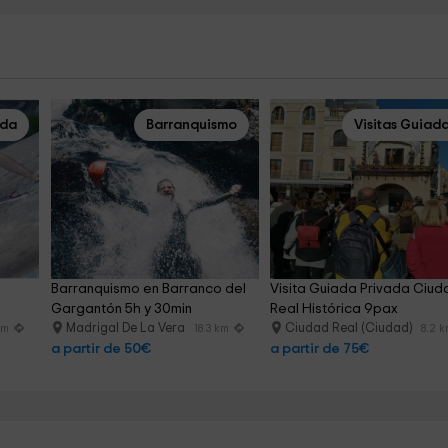
ada
Barranquismo
Visitas Guiad
Barranquismo en Barranco del 
Visita Guiada Privada Ciud
Gargantón 5h y 30min
Real Histórica 9pax
Madrigal De La Vera
Ciudad Real (Ciudad)
km
18.3 km
8.2 
a partir de 50€
a partir de 75€