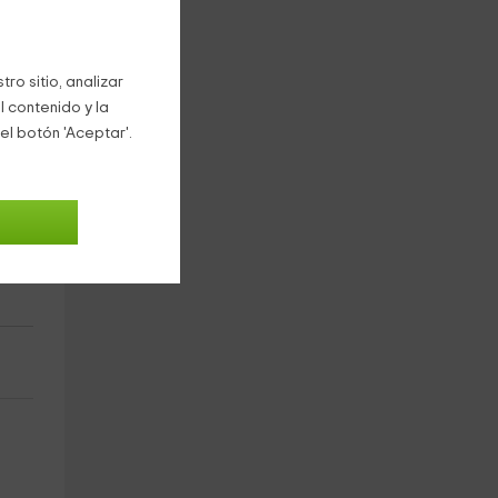
ro sitio, analizar
l contenido y la
el botón 'Aceptar'.