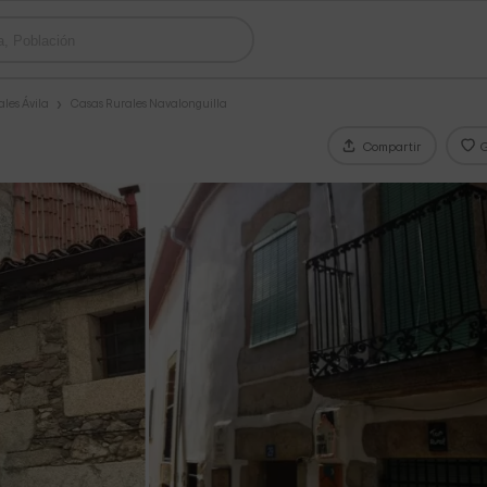
les Ávila
Casas Rurales Navalonguilla
Compartir