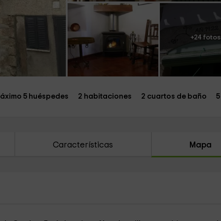
+24 fotos
áximo 5 huéspedes
2 habitaciones
2 cuartos de baño
5
Características
Mapa