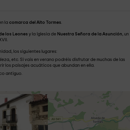
en la
comarca del Alto Tormes
.
de los Leones
y la Iglesia de
Nuestra Señora de la Asunción
,
un
VII.
midad, los siguientes lugares:
eza, etc. Si vais en verano podréis disfrutar de muchas de las
rir los paisajes acuáticos que abundan en ella.
sco antiguo.