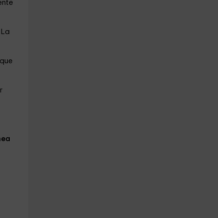
ente
 La
 que
r
nea