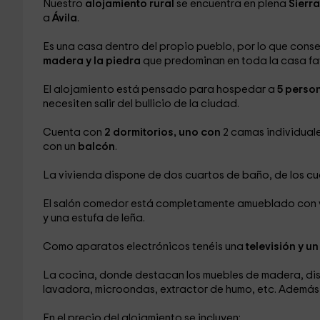
Nuestro
alojamiento rural
se encuentra en plena
Sierr
a
Ávila
.
Es una casa dentro del propio pueblo, por lo que cons
madera y la piedra
que predominan en toda la casa fa
El alojamiento está pensado para hospedar a
5 perso
necesiten salir del bullicio de la ciudad.
Cuenta con
2 dormitorios, uno con
2 camas individuales
con un
balcón
.
La vivienda dispone de dos cuartos de baño, de los cu
El salón comedor está completamente amueblado con va
y una estufa de leña.
Como aparatos electrónicos tenéis una
televisión y u
La cocina, donde destacan los muebles de madera, di
lavadora, microondas, extractor de humo, etc. Además 
En el precio del alojamiento se incluyen: