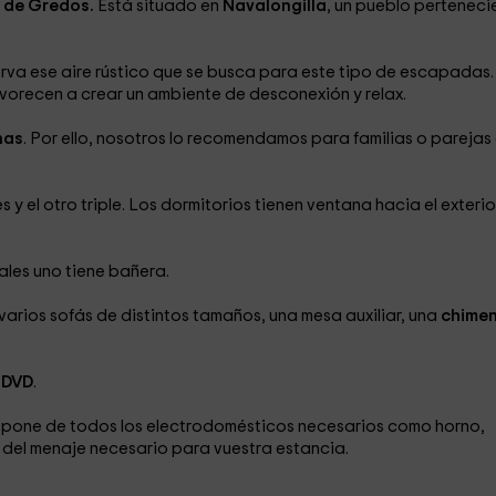
a de Gredos.
Está situado en
Navalongilla
, un pueblo perteneci
erva ese aire rústico que se busca para este tipo de escapadas.
vorecen a crear un ambiente de desconexión y relax.
nas
. Por ello, nosotros lo recomendamos para familias o parejas
 y el otro triple. Los dormitorios tienen ventana hacia el exterio
ales uno tiene bañera.
rios sofás de distintos tamaños, una mesa auxiliar, una
chime
n DVD
.
spone de todos los electrodomésticos necesarios como horno,
del menaje necesario para vuestra estancia.