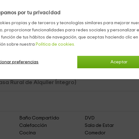
pamos por tu privacidad
okies propias y de terceros y tecnologías similares para mejorar nuest
co, proporcionar funcionalidades para redes sociales y personalizar e
 función de tus hábitos de navegación, que aceptas haciendo clic en 
ibilidad de contratar nuestro
servicio de lavandería
.
ión sobre nuestra
Política de cookies.
ionar preferencias
Aceptar
asa Rural de Alquiler Íntegro)
Baño Compartido
DVD
Calefacción
Sala de Estar
Cocina
Comedor