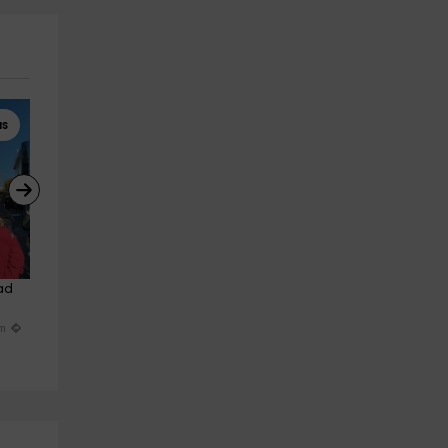
as
Piragüismo
Senderismo
ad 
Descenso de piragüismo por el 
Senderismo por Camino Real
río Tiétar 2 horas
Parque Monfragüe 2h
Losar De La Vera
Jerte
km
19.6 km
16.1 km
a partir de 25€
a partir de 10€