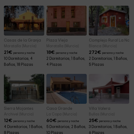
don Gines Canovas Park
0,7 km
Skatepark La Cruz. Ministros Del Aire
0,8 km
Cementerio Nuestra Señora del Carmen
1,2 km
Iglesia Tiempo De Restauracion
1,2 km
Casas de la Granja
Plaza Vieja
Complejo Rural La Nave
Framusa
Moratalla (Murcia)
Moratalla (Murcia)
Blanca (Murcia)
1,6 km
21
€
18
€
272
€
persona y noche
persona y noche
persona y noche
Aeroclub Totana
4,8 km
10 Dormitorios, 4
2 Dormitorios, 1 Baños,
2 Dormitorios, 1 Baños,
Baños, 18 Plazas
4 Plazas
5 Plazas
Sierra Espuña desde La Santa
5,7 km
Parroquia Santa María la Real
7,0 km
Sierra Mojantes
Casa Grande
Villa Valera
Archivel (Murcia)
La Copa (Murcia)
Bullas (Murcia)
12
€
60
€
25
€
persona y noche
persona y noche
persona y noche
4 Dormitorios, 1 Baños,
5 Dormitorios, 2 Baños,
3 Dormitorios, 1 Baños,
8 Plazas
10 Plazas
6 Plazas