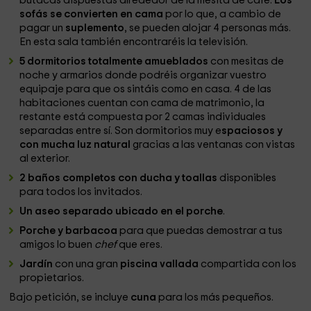
butacas dispuestas alrededor de la mesita de café.
Los
sofás se convierten en cama
por lo que, a cambio de
pagar un
suplemento
, se pueden alojar 4 personas más.
En esta sala también encontraréis la televisión.
5 dormitorios totalmente amueblados
con mesitas de
noche y armarios donde podréis organizar vuestro
equipaje para que os sintáis como en casa. 4 de las
habitaciones cuentan con cama de matrimonio, la
restante está compuesta por 2 camas individuales
separadas entre sí. Son dormitorios muy e
spaciosos y
con mucha luz natural
gracias a las ventanas con vistas
al exterior.
2 baños completos con ducha y toallas
disponibles
para todos los invitados.
Un aseo separado ubicado en el porche
.
Porche y barbacoa
para que puedas demostrar a tus
amigos lo buen
chef
que eres.
Jardín
con una gran
piscina vallada
compartida con los
propietarios.
Bajo petición, se incluye
cuna
para los más pequeños.