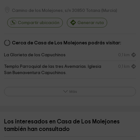
Camino de los Molejones, s/n
30850
Totana
(
Murcia
)
Compartir ubicación
Generar ruta
Cerca de Casa de Los Molejones podrás visitar:
La Glorieta de los Capuchinos
0,1 km
Templo Parroquial de las tres Avemarias. Iglesia
0,1 km
San Buenaventura Capuchinos.
Plaza de la Balsa Vieja
0,3 km
Más
Ayuntamiento de Totana
0,3 km
Parroquia Santiago El Mayor De Totana
0,3 km
Ayuntamiento De Totana
0,3 km
Los interesados en Casa de Los Molejones
también han consultado
Juan Martínez Fernández
0,6 km