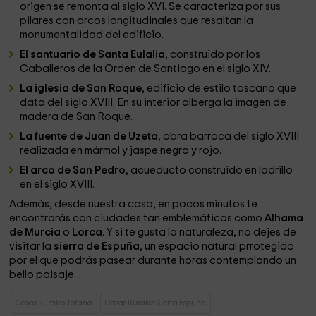
origen se remonta al siglo XVI. Se caracteriza por sus
pilares con arcos longitudinales que resaltan la
monumentalidad del edificio.
El santuario de Santa Eulalia
, construido por los
Caballeros de la Orden de Santiago en el siglo XIV.
La iglesia de San Roque
, edificio de estilo toscano que
data del siglo XVIII. En su interior alberga la imagen de
madera de San Roque.
La fuente de Juan de Uzeta
, obra barroca del siglo XVIII
realizada en mármol y jaspe negro y rojo.
El arco de San Pedro
, acueducto construido en ladrillo
en el siglo XVIII.
Además, desde nuestra casa, en pocos minutos te
encontrarás con ciudades tan emblemáticas como
Alhama
de Murcia
o
Lorca
. Y si te gusta la naturaleza, no dejes de
visitar la
sierra de Espuña
, un espacio natural prrotegido
por el que podrás pasear durante horas contemplando un
bello paisaje.
Casas Rurales Totana
Casas Rurales Sierra Espuña