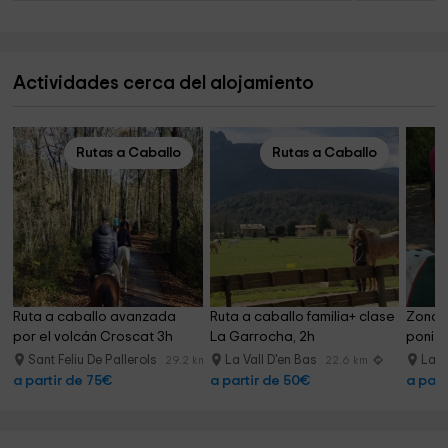
Actividades cerca del alojamiento
Rutas a Caballo
Rutas a Caballo
Ruta a caballo avanzada 
Ruta a caballo familia+ clase 
Zona d
por el volcán Croscat 3h
La Garrocha, 2h
poni e
Sant Feliu De Pallerols
La Vall D'en Bas
La V
29.2 km
22.6 km
a partir de 75€
a partir de 50€
a part