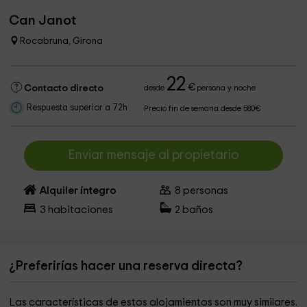
Can Janot
Rocabruna, Girona
22
€
Contacto directo
desde
persona y noche
Respuesta superior a 72h
Precio fin de semana desde 580€
Enviar mensaje al propietario
Alquiler íntegro
8
personas
3
habitaciones
2
baños
¿Preferirías hacer una reserva directa?
Las características de estos alojamientos son muy similares.