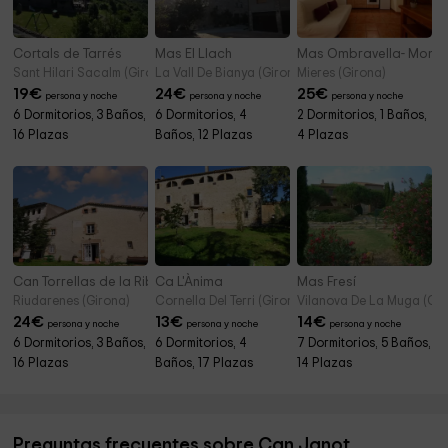
Cortals de Tarrés
Mas El Llach
Mas Ombravella- Montol
Sant Hilari Sacalm (Girona)
La Vall De Bianya (Girona)
Mieres (Girona)
19
€
24
€
25
€
persona y noche
persona y noche
persona y noche
6 Dormitorios, 3 Baños,
6 Dormitorios, 4
2 Dormitorios, 1 Baños,
16 Plazas
Baños, 12 Plazas
4 Plazas
Can Torrellas de la Riba
Ca L'Ànima
Mas Fresí
Riudarenes (Girona)
Cornella Del Terri (Girona)
Vilanova De La Muga (Gir
24
€
13
€
14
€
persona y noche
persona y noche
persona y noche
6 Dormitorios, 3 Baños,
6 Dormitorios, 4
7 Dormitorios, 5 Baños,
16 Plazas
Baños, 17 Plazas
14 Plazas
Preguntas frecuentes sobre Can Janot