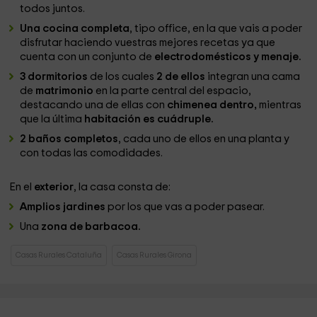
todos juntos.
Una cocina completa
, tipo office, en la que vais a poder
disfrutar haciendo vuestras mejores recetas ya que
cuenta con un conjunto de
electrodomésticos y menaje.
3 dormitorios
de los cuales
2 de ellos
integran una cama
de
matrimonio
en la parte central del espacio,
destacando una de ellas con
chimenea dentro,
mientras
que la última
habitación es cuádruple.
2 baños completos
, cada uno de ellos en una planta y
con todas las comodidades.
En el
exterior
, la casa consta de:
Amplios jardines
por los que vas a poder pasear.
Una
zona de barbacoa.
Casas Rurales Cataluña
Casas Rurales Girona