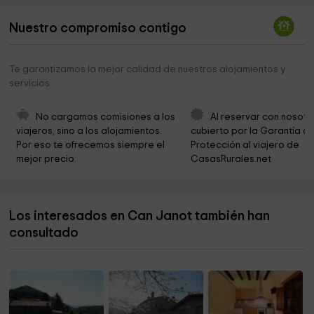
Parroquia Santa Cecilia de Mollo
3,9 km
Nuestro compromiso contigo
Fundación Santuario Gaia
3,9 km
Ayuntamiento de Molló
3,9 km
Te garantizamos la mejor calidad de nuestros alojamientos y
servicios
Santa Cecília de Molló
4,0 km
Molló Parc Aventura
4,1 km
No cargamos comisiones a los 
Al reservar con nosotr
viajeros, sino a los alojamientos. 
cubierto por la Garantía de
Santa Maria de Bolós
4,7 km
Por eso te ofrecemos siempre el 
Protección al viajero de 
mejor precio.
CasasRurales.net
Espinavell Caballos
6,1 km
Iglesia De La Mare De Déu De Les Neus
6,1 km
Los interesados en Can Janot también han
Cementerio de Camprodon
6,3 km
consultado
Comanegra
6,3 km