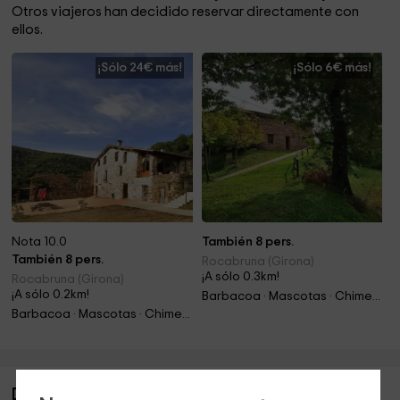
Otros viajeros han decidido reservar directamente con
ellos.
¡Sólo 24€ más!
¡Sólo 6€ más!
Nota 10.0
También 8 pers.
También 8 pers.
Rocabruna (Girona)
¡A sólo 0.3km!
Rocabruna (Girona)
¡A sólo 0.2km!
Barbacoa · Mascotas · Chimenea
Barbacoa · Mascotas · Chimenea
Descripción de Can Janot