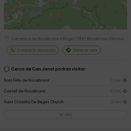
Carretera de Rocabruna a Beget
17867
Rocabruna
(
Girona
)
Compartir ubicación
Generar ruta
Cerca de Can Janot podrás visitar:
Sant Feliu de Rocabruna
0,1 km
Castell de Rocabruna
1,0 km
Saint Cristòfol De Beget Church
3,1 km
Baget, Romànic
3,1 km
Más
Sant Valentí de Salarsa
3,7 km