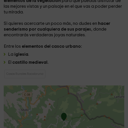
elementos de la vegetación
para que puedas disfrutar de
las mejores vistas y un paisaje en el que vas a poder perder
tu mirada.
Si quieres acercarte un poco más, no dudes en
hacer
senderismo por cualquiera de sus paraje
s, donde
encontrarás verdaderas joyas naturales.
Entre los
elementos del casco urbano:
La
iglesia
.
El
castillo medieval.
Casas Rurales Rocabruna