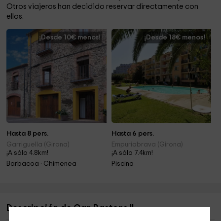
Otros viajeros han decidido reservar directamente con
ellos.
¡Desde 10€ menos!
¡Desde 18€ menos!
Hasta 8 pers.
Hasta 6 pers.
Garriguella (Girona)
Empuriabrava (Girona)
¡A sólo 4.8km!
¡A sólo 7.4km!
Barbacoa · Chimenea
Piscina
Descripción de Can Bastons II