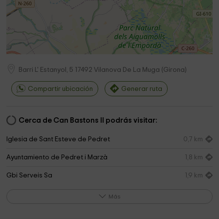
Barri L' Estanyol, 5
17492
Vilanova De La Muga
(
Girona
)
Compartir ubicación
Generar ruta
Cerca de Can Bastons II podrás visitar:
Iglesia de Sant Esteve de Pedret
0,7 km
Ayuntamiento de Pedret i Marzà
1,8 km
Gbi Serveis Sa
1,9 km
Iglesia de Sant Isidre i Sant Antoni
2,0 km
Más
Cementerio
2,5 km