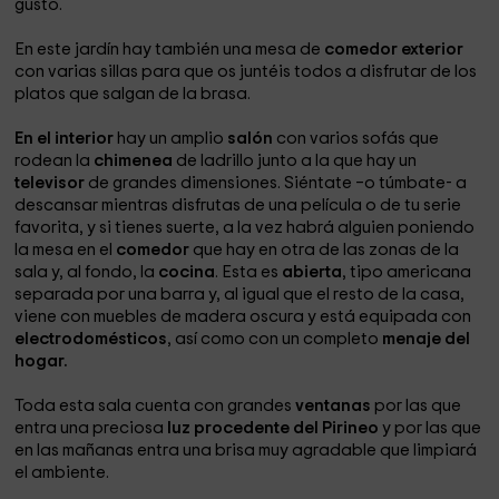
gusto.
En este jardín hay también una mesa de
comedor exterior
con varias sillas para que os juntéis todos a disfrutar de los
platos que salgan de la brasa.
En el interior
hay un amplio
salón
con varios sofás que
rodean la
chimenea
de ladrillo junto a la que hay un
televisor
de grandes dimensiones. Siéntate –o túmbate- a
descansar mientras disfrutas de una película o de tu serie
favorita, y si tienes suerte, a la vez habrá alguien poniendo
la mesa en el
comedor
que hay en otra de las zonas de la
sala y, al fondo, la
cocina
. Esta es
abierta
, tipo americana
separada por una barra y, al igual que el resto de la casa,
viene con muebles de madera oscura y está equipada con
electrodomésticos
, así como con un completo
menaje del
hogar.
Toda esta sala cuenta con grandes
ventanas
por las que
entra una preciosa
luz procedente del Pirineo
y por las que
en las mañanas entra una brisa muy agradable que limpiará
el ambiente.