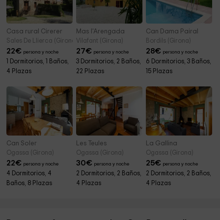
Casa rural Cirerer
Mas l'Arengada
Can Dama Pairal
Sales De Llierca (Girona)
Vilafant (Girona)
Bordils (Girona)
22
€
27
€
28
€
persona y noche
persona y noche
persona y noche
1 Dormitorios, 1 Baños,
3 Dormitorios, 2 Baños,
6 Dormitorios, 3 Baños,
4 Plazas
22 Plazas
15 Plazas
Can Soler
Les Teules
La Gallina
Ogassa (Girona)
Ogassa (Girona)
Ogassa (Girona)
22
€
30
€
25
€
persona y noche
persona y noche
persona y noche
4 Dormitorios, 4
2 Dormitorios, 2 Baños,
2 Dormitorios, 2 Baños,
Baños, 8 Plazas
4 Plazas
4 Plazas