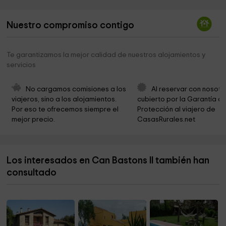
Granja de Bufalas
2,8 km
Nuestro compromiso contigo
Parroquia Sant Félix
2,9 km
Iglesia de Sant Martí
3,0 km
Te garantizamos la mejor calidad de nuestros alojamientos y
servicios
Ayuntamiento de Pau
3,1 km
Ayuntamiento de Vilajuïga
3,1 km
No cargamos comisiones a los 
Al reservar con nosotr
viajeros, sino a los alojamientos. 
cubierto por la Garantía de
Iglesia de Santa Eulàlia
4,2 km
Por eso te ofrecemos siempre el 
Protección al viajero de 
mejor precio.
CasasRurales.net
Ayuntamiento De Castelló Dempuries
4,5 km
Basílica de Santa Maria
4,6 km
Los interesados en Can Bastons II también han
Ayuntamiento De Peralada
4,8 km
consultado
Parroquia de Santa Eulalia
5,0 km