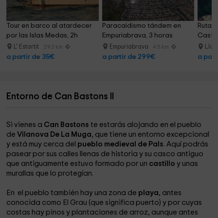
Tour en barco al atardecer 
Paracaidismo tándem en 
Ruta e
por las Islas Medas, 2h
Empuriabrava, 3 horas
Castel
L' Estartit
Empuriabrava
Lla
29.3 km
4.5 km
a partir de 35€
a partir de 299€
a part
Entorno de Can Bastons II
Si vienes a
Can Bastons
te estarás alojando en el pueblo
de
Vilanova De La Muga
, que tiene un entorno excepcional
y está muy cerca del
pueblo medieval de Pals
. Aquí podrás
pasear por sus calles llenas de historia y su casco antiguo
que antiguamente estuvo formado por un
castillo
y unas
murallas que lo protegían.
En el pueblo también hay una zona de
playa
, antes
conocida como El Grau (que significa puerto) y por cuyas
costas hay pinos y plantaciones de arroz, aunque antes