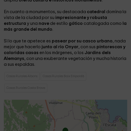
amplia
oferta cultura e históricos monumentos
.
En cuanto a monumentos, su destacada
catedral
domina la
vista de la ciudad por su
impresionante y robusta
estructura
y una
nave
de estilo
gótico
catalogada como
la
más grande del mundo
.
Si lo que te apetece es
pasear por su casco urbano
, nada
mejor que hacerlo
junto al río Onyar
, con sus
pintorescas y
coloridas casas
en los márgenes, o los
Jardins dels
Alemanys
, con una exuberante vegetación y mucha historia
a sus espaldas.
Casas Rurales Albons
Casas Rurales Baix Empordà
Casas Rurales Costa Brava