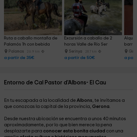
Ruta a caballo montaña de 
Excursión a caballo de 2 
Alquil
Palamós 1h con bebida
horas Valle de Río Ser
barran
Palamos
Serinya
Giro
26.9 km
28.7 km
a partir de 35€
a partir de 50€
a part
Entorno de Cal Pastor d'Albons- El Cau
En tu escapada a la localidad de
Albons
, te invitamos a
que conozcas la capital de la provincia,
Gerona
.
Desde nuestra ubicación se encuentra a unos 40 minutos
aproximadamente, por lo que bien merece la pena
desplazarte para
conocer esta bonita ciudad
con una