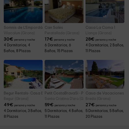
Somnis de L'Empordà
Can Solés
Casa La Coma 1
Vilacolum (Girona)
Peratallada (Girona)
Llança (Girona)
30
€
17
€
28
€
persona y noche
persona y noche
persona y noche
4 Dormitorios, 4
6 Dormitorios, 6
4 Dormitorios, 2 Baños,
Baños, 8 Plazas
Baños, 15 Plazas
11 Plazas
Begur Rentals- Casa El Sueño
Petit CostaBravaSi - Piscina, BBQ, terraza, wifi
Casa de Vacaciones co
Begur (Girona)
Santa Cristina D'aro (Girona)
Breda (Girona)
49
€
59
€
27
€
persona y noche
persona y noche
persona y noche
4 Dormitorios, 3 Baños,
5 Dormitorios, 4 Baños,
5 Dormitorios, 5 Baños,
8 Plazas
11 Plazas
20 Plazas