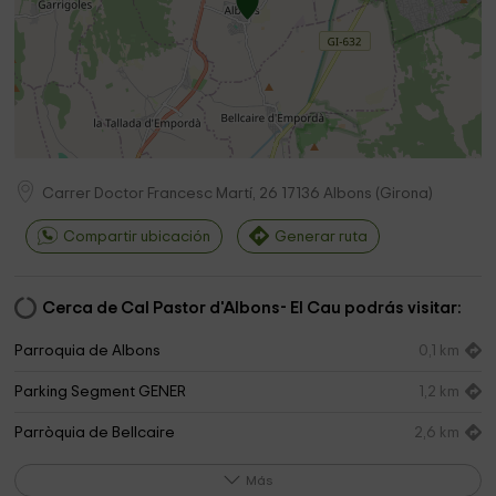
Carrer Doctor Francesc Martí, 26
17136
Albons
(
Girona
)
Compartir ubicación
Generar ruta
Cerca de Cal Pastor d'Albons- El Cau podrás visitar:
Parroquia de Albons
0,1 km
Parking Segment GENER
1,2 km
Parròquia de Bellcaire
2,6 km
Ayuntamiento de Viladamat
3,4 km
Más