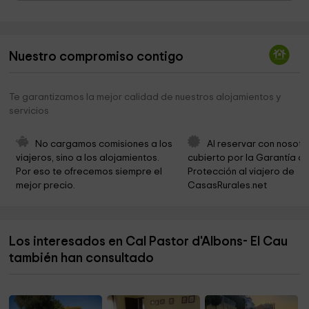
Ayuntamiento De Viladamat
3,5 km
El pioners de Viladamat
3,6 km
Nuestro compromiso contigo
Iglesia sant esteve
3,6 km
Iglesia fortificada de la Tallada
3,7 km
Te garantizamos la mejor calidad de nuestros alojamientos y
servicios
Cementerio Marinero
4,6 km
Alfoli de la Sal
4,6 km
No cargamos comisiones a los 
Al reservar con nosotr
viajeros, sino a los alojamientos. 
cubierto por la Garantía de
Garrigoles
4,7 km
Por eso te ofrecemos siempre el 
Protección al viajero de 
mejor precio.
CasasRurales.net
Casa museo Clos del Pastor
4,7 km
Iglesia de Santa Eulàlia
4,7 km
Los interesados en Cal Pastor d'Albons- El Cau
Santa Maria del Palau
4,8 km
también han consultado
Airsport Viladamat
5,1 km