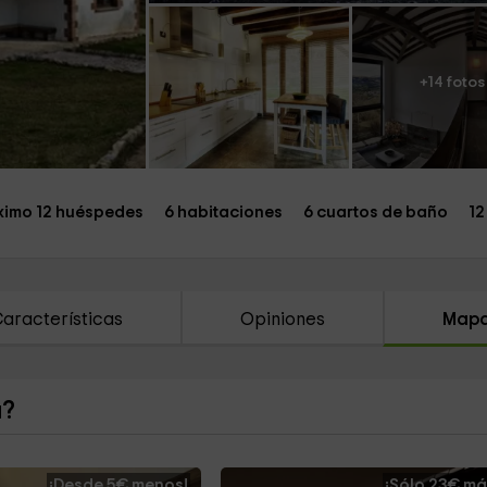
+14 fotos
imo 12 huéspedes
6 habitaciones
6 cuartos de baño
12
aracterísticas
Opiniones
Map
a?
¡Desde 5€ menos!
¡Sólo 23€ má