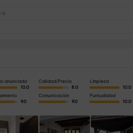
s
a lo anunciado
Calidad/Precio
Limpieza
10.0
8.0
10.0
amiento
Comunicación
Puntualidad
9.0
9.0
10.0