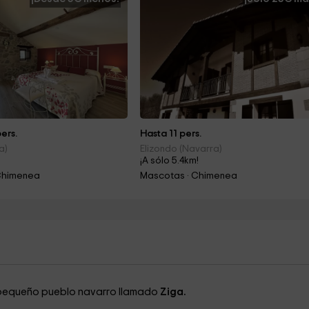
ers.
Hasta 11 pers.
a)
Elizondo (Navarra)
¡A sólo 5.4km!
Chimenea
Mascotas · Chimenea
n pequeño pueblo navarro llamado
Ziga.