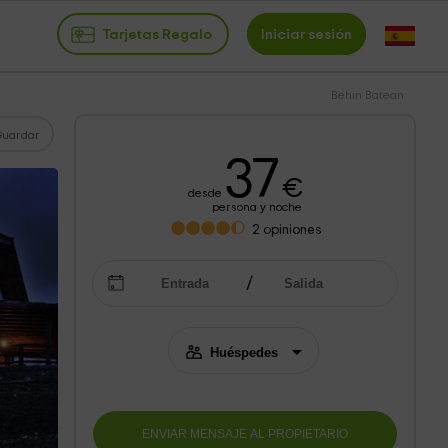
Tarjetas Regalo
Iniciar sesión
Behin Batean
Guardar
37
€
desde
persona y noche
2
opiniones