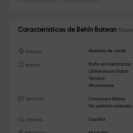
Casas Rurales Navarra
Casas Rurales Navarra
Características de Behin Batean
(Casa
Muebles de Jardín
Exterior
Baño en Habitación
Interior
Chimenea en Salón
Terraza
Microondas
Cuna para Bebés
Servicios
No admiten animales
Español
Idiomas
Montaña
Situación