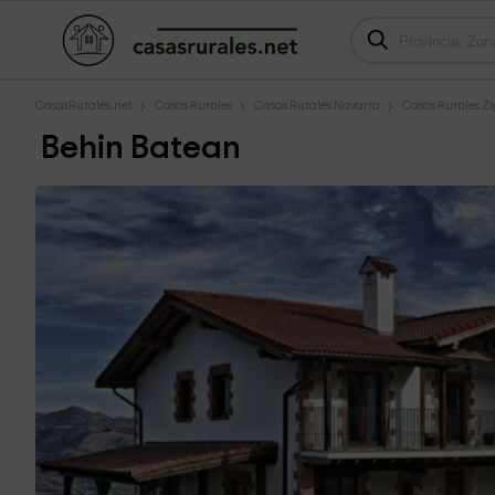
CasasRurales.net
Casas Rurales
Casas Rurales Navarra
Casas Rurales Z
Behin Batean