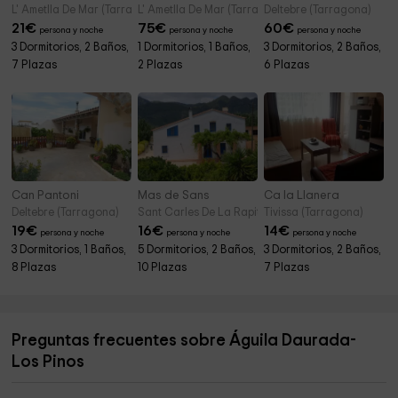
L' Ametlla De Mar (Tarragona)
L' Ametlla De Mar (Tarragona)
Deltebre (Tarragona)
21
€
75
€
60
€
persona y noche
persona y noche
persona y noche
3 Dormitorios, 2 Baños,
1 Dormitorios, 1 Baños,
3 Dormitorios, 2 Baños,
7 Plazas
2 Plazas
6 Plazas
Can Pantoni
Mas de Sans
Ca la Llanera
Deltebre (Tarragona)
Sant Carles De La Rapita (Tarragona)
Tivissa (Tarragona)
19
€
16
€
14
€
persona y noche
persona y noche
persona y noche
3 Dormitorios, 1 Baños,
5 Dormitorios, 2 Baños,
3 Dormitorios, 2 Baños,
8 Plazas
10 Plazas
7 Plazas
Preguntas frecuentes sobre Águila Daurada-
Los Pinos