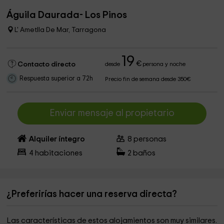
Águila Daurada- Los Pinos
L' Ametlla De Mar, Tarragona
19
€
Contacto directo
desde
persona y noche
Respuesta superior a 72h
Precio fin de semana desde 350€
Enviar mensaje al propietario
Alquiler íntegro
8
personas
4
habitaciones
2
baños
¿Preferirías hacer una reserva directa?
Las características de estos alojamientos son muy similares.