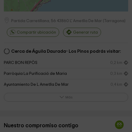
Partida Carretillana, 56
43860
L' Ametlla De Mar
(
Tarragona
)
Compartir ubicación
Generar ruta
Cerca de Águila Daurada- Los Pinos podrás visitar:
PARC BON REPÒS
0,2 km
Parròquia La Purificació de Maria
0,3 km
Ayuntamiento De L Ametlla De Mar
0,4 km
Gr92 Atmella De Mar
0,5 km
Más
Cementerio municipal
0,9 km
Jardinería Casanova
1,0 km
Nuestro compromiso contigo
Cala Cementerio
1,1 km