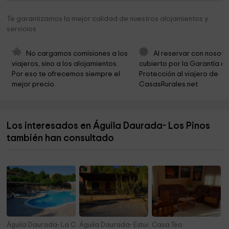
Estany Tort
1,7 km
Te garantizamos la mejor calidad de nuestros alojamientos y
servicios
zone santes créus poligon
2,6 km
Museu de Ceràmica Popular
4,2 km
No cargamos comisiones a los 
Al reservar con nosotr
viajeros, sino a los alojamientos. 
cubierto por la Garantía de
Tossal de Montagut
5,7 km
Por eso te ofrecemos siempre el 
Protección al viajero de 
mejor precio.
CasasRurales.net
Cala Dels Pins Escalada
6,8 km
Cementerio municipal
6,8 km
Los interesados en Águila Daurada- Los Pinos
Ayuntamiento Del Perelló
7,3 km
también han consultado
Parròquia
7,3 km
Águila Daurada- La Caseta 7
Águila Daurada- Estudio
Casa Teo