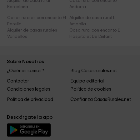
Alquiler de casa rural
Casa rural con encanto
Barcelona
Andorra
Casas rurales con encanto El
Alquiler de casa rural L'
Perello
Ampolla
Alquiler de casas rurales
Casa rural con encanto L'
Vandellos
Hospitalet De L'infant
Sobre Nosotros
¿Quiénes somos?
Blog Casasrurales.net
Contactar
Equipo editorial
Condiciones legales
Política de cookies
Política de privacidad
Confianza CasasRurales.net
Descárgate la app