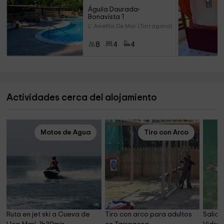
Águila Daurada- 
Bonavista 1
L' Ametlla De Mar (Tarragona)
8
4
4
Actividades cerca del alojamiento
Motos de Agua
Tiro con Arco
Ruta en jet ski a Cueva de 
Tiro con arco para adultos 
Salida