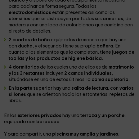
blanco
y dispone de todo el equipamiento necesario
para cocinar de forma segura. Todos los
electrodomésticos
están presentes así como los
utensilios
que se distribuyen por todos sus
armarios
, de
madera y con una laca de color blanco que combina con
el resto de detalles.
2 cuartos de baño
equipados de manera que hay uno
con
ducha
, y el segundo tiene su propia
bañera
. En
cuanto a los elementos que la completan, tiene
juegos de
toallas y los productos de higiene básica.
4 dormitorios
de los cuales uno de ellos es de
matrimonio
y los 3 restantes
incluyen
2 camas individuales
,
situándose en uno de estos últimos, la
cama supletoria.
En la
parte superior
hay una
salita de lectura,
con
varios
sillones
que se orientan hacia las estanterías, repletas de
libros.
En los
exteriores privados
hay una
terraza y un porche,
equipado con
barbacoa
.
Y para compartir, una
piscina muy amplia y jardines.