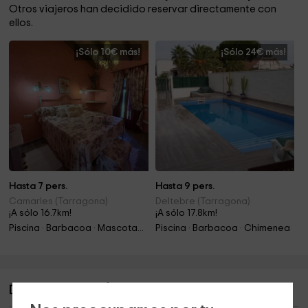
Otros viajeros han decidido reservar directamente con
ellos.
¡Sólo 10€ más!
¡Sólo 24€ más!
Hasta 7 pers.
Hasta 9 pers.
Camarles (Tarragona)
Deltebre (Tarragona)
¡A sólo 16.7km!
¡A sólo 17.8km!
Piscina · Barbacoa · Mascotas · Jacuzzi
Piscina · Barbacoa · Chimenea
Descripción de Águila Daurada- Los Pinos