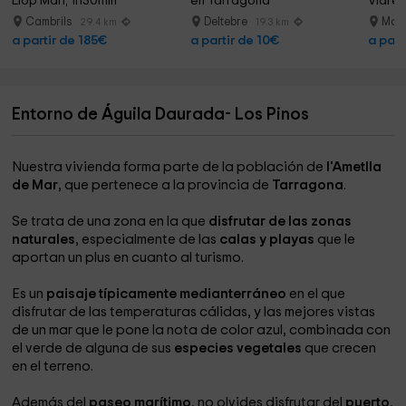
Llop Marí, 1h30min
en Tarragona
Vidre 
Cambrils
Deltebre
Mont
29.4 km
19.3 km
a partir de 185€
a partir de 10€
a part
Entorno de Águila Daurada- Los Pinos
Nuestra vivienda forma parte de la población de
l'Ametlla
de Mar
, que pertenece a la provincia de
Tarragona
.
Se trata de una zona en la que
disfrutar de las zonas
naturales
, especialmente de las
calas y playas
que le
aportan un plus en cuanto al turismo.
Es un
paisaje típicamente medianterráneo
en el que
disfrutar de las temperaturas cálidas, y las mejores vistas
de un mar que le pone la nota de color azul, combinada con
el verde de alguna de sus
especies vegetales
que crecen
en el terreno.
Además del
paseo marítimo
, no olvides disfrutar del
puerto
,