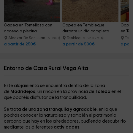
Capea en Tomelloso con 
Capea en Tembleque 
Capea 
acceso a piscina
durante un día completo
en Te
Alcazar De San Juan
Tembleque
Tem
5.1 km
25.0 km
a partir de 250€
a partir de 500€
a part
Entorno de Casa Rural Vega Alta
Este alojamiento se encuentra dentro de la zona
de
Madridejos
, un rincón en la provincia de
Toledo
en el
que podréis disfrutar de la tranquilidad.
Se trata de una
zona tranquila y agradable,
en la que
podrás conocer la naturaleza y también el patrimonio
cercano que hay en los alrededores, pudiendo descubrirlo
mediante las diferentes
actividades
.