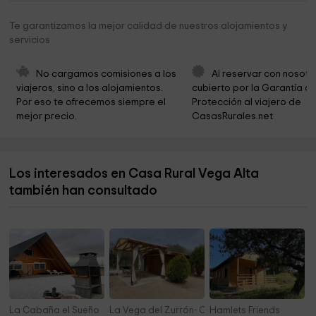
Hermita De La Labradora
19,8 km
Te garantizamos la mejor calidad de nuestros alojamientos y
servicios
Parque
20,0 km
No cargamos comisiones a los 
Al reservar con nosotr
viajeros, sino a los alojamientos. 
cubierto por la Garantía de
Por eso te ofrecemos siempre el 
Protección al viajero de 
mejor precio.
CasasRurales.net
Los interesados en Casa Rural Vega Alta
también han consultado
La Cabaña el Sueño
La Vega del Zurrón- Casa Roja
Hamlets Friends