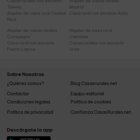
Casas rurales con encanto
Alquiler de casas rurales
Toledo
Madrid
Alquiler de casa rural Ciudad
Casa rural con encanto Ávila
Real
Alquiler de casas rurales
Alquiler de casa rural
Consuegra
Camuñas
Casa rural con encanto
Casas rurales con encanto
Puerto Lapice
Urda
Sobre Nosotros
¿Quiénes somos?
Blog Casasrurales.net
Contactar
Equipo editorial
Condiciones legales
Política de cookies
Política de privacidad
Confianza CasasRurales.net
Descárgate la app