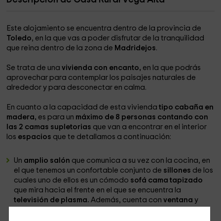
Este alojamiento se encuentra dentro de la provincia de
Toledo
, en la que vas a poder disfrutar de la tranquilidad
que reina dentro de la zona de
Madridejos
.
Se trata de una
vivienda con encanto,
en la que podrás
aprovechar para contemplar los paisajes naturales de
alrededor y para desconectar en calma.
En cuanto a la capacidad de esta vivienda
tipo cabaña en
madera,
es para un
máximo de 8 personas contando con
las 2 camas supletorias
que van a encontrar en el interior
los
espacios
que te detallamos a continuación:
Un
amplio salón
que comunica a su vez con la cocina, en
el que tenemos un confortable conjunto de
sillones
de los
cuales uno de ellos es un cómodo
sofá cama tapizado
que mira hacia el frente en el que se encuentra la
televisión de plasma.
Además, cuenta con
ventana
y
vistas a las zonas exteriores.