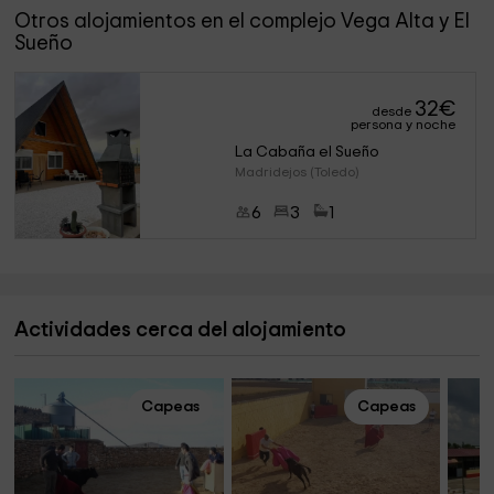
Otros alojamientos en el complejo Vega Alta y El
Sueño
32
€
desde
persona y noche
La Cabaña el Sueño
Madridejos (Toledo)
6
3
1
Actividades cerca del alojamiento
Capeas
Capeas