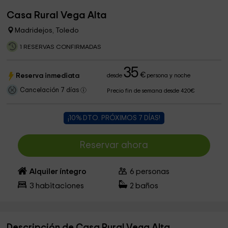
Casa Rural Vega Alta
Madridejos, Toledo
1 RESERVAS CONFIRMADAS
35
€
Reserva inmediata
desde
persona y noche
Cancelación 7 días
Precio fin de semana desde 420€
¡10% DTO. PRÓXIMOS 7 DÍAS!
Reservar ahora
Alquiler íntegro
6
personas
3
habitaciones
2
baños
Descripción de Casa Rural Vega Alta