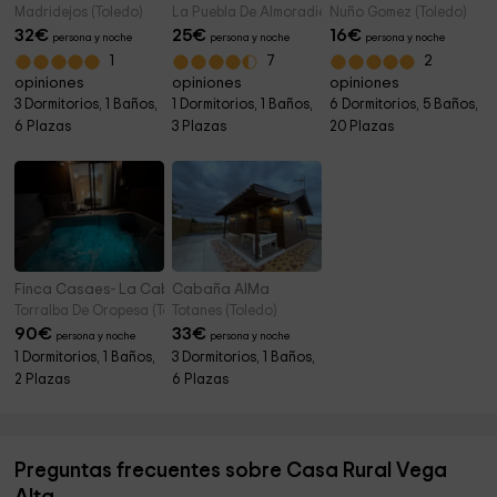
Madridejos (Toledo)
La Puebla De Almoradiel (Toledo)
Nuño Gomez (Toledo)
32
€
25
€
16
€
persona y noche
persona y noche
persona y noche
1
7
2
opiniones
opiniones
opiniones
3 Dormitorios, 1 Baños,
1 Dormitorios, 1 Baños,
6 Dormitorios, 5 Baños,
6 Plazas
3 Plazas
20 Plazas
Finca Casaes- La Cabaña del Corazón
Cabaña AlMa
Torralba De Oropesa (Toledo)
Totanes (Toledo)
90
€
33
€
persona y noche
persona y noche
1 Dormitorios, 1 Baños,
3 Dormitorios, 1 Baños,
2 Plazas
6 Plazas
Preguntas frecuentes sobre Casa Rural Vega