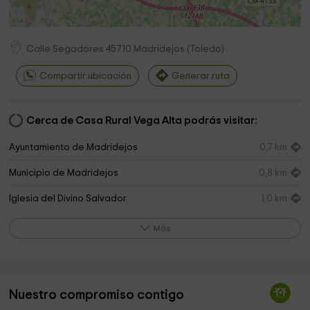
Calle Segadores
45710
Madridejos
(
Toledo
)
Compartir ubicación
Generar ruta
Cerca de Casa Rural Vega Alta podrás visitar:
Ayuntamiento de Madridejos
0,7 km
Municipio de Madridejos
0,8 km
Iglesia del Divino Salvador
1,0 km
Saffron and Ethnographic Museum
1,0 km
Más
Amor de Dios Hermanas
1,1 km
Salón Del Reino
1,7 km
Nuestro compromiso contigo
Finca-Bodas&Eventos - Quinta Real De Pinares
1,8 km