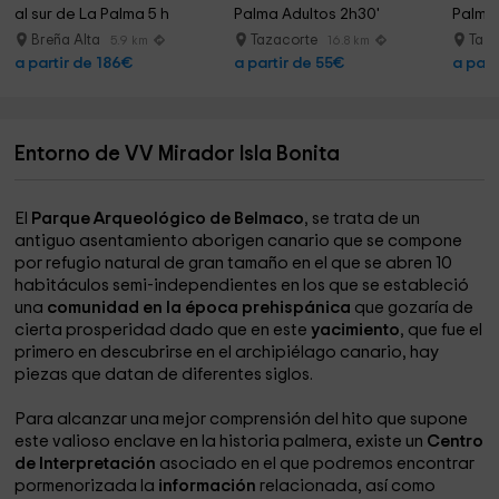
al sur de La Palma 5 h
Palma Adultos 2h30'
Palma 
Breña Alta
Tazacorte
Taz
5.9 km
16.8 km
a partir de 186€
a partir de 55€
a part
Entorno de VV Mirador Isla Bonita
El
Parque Arqueológico de Belmaco
, se trata de un
antiguo asentamiento aborigen canario que se compone
por refugio natural de gran tamaño en el que se abren 10
habitáculos semi-independientes en los que se estableció
una
comunidad en la época prehispánica
que gozaría de
cierta prosperidad dado que en este
yacimiento
, que fue el
primero en descubrirse en el archipiélago canario, hay
piezas que datan de diferentes siglos.
Para alcanzar una mejor comprensión del hito que supone
este valioso enclave en la historia palmera, existe un
Centro
de Interpretación
asociado en el que podremos encontrar
pormenorizada la
información
relacionada, así como