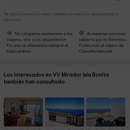
Cementerio Montaña Las Breñas
3,0 km
Te garantizamos la mejor calidad de nuestros alojamientos y
servicios
Montaña De La Breña
3,1 km
La Palma Airport
3,2 km
No cargamos comisiones a los 
Al reservar con nosotr
viajeros, sino a los alojamientos. 
cubierto por la Garantía de
Monte Turri
3,2 km
Por eso te ofrecemos siempre el 
Protección al viajero de 
mejor precio.
CasasRurales.net
Servisair Ibérica S A
3,4 km
Municipio de Brena Baja
4,7 km
Los interesados en VV Mirador Isla Bonita
Montaña del Azufre
4,8 km
también han consultado
Finca Tabaquera El Sitio S.l.
4,8 km