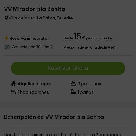
VV Mirador Isla Bonita
Villa de Mazo, La Palma, Tenerife
15
€
Reserva inmediata
desde
persona y noche
Cancelación 30 días
Precio fin de semana desde 92€
Reservar ahora
Alquiler íntegro
3
personas
1
habitaciones
1
baños
Descripción de VV Mirador Isla Bonita
Bonito apartamento de estilo rústico para
2 personas