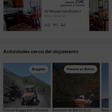
25
€
desde
persona y noche
VV Mirador Isla Bonita I
Mazo (Tenerife)
3
1
1
Actividades cerca del alojamiento
Buggies
Paseos en Barco
Ruta en buggy por volcanes 
Excursión en Barco a La 
Ruta P