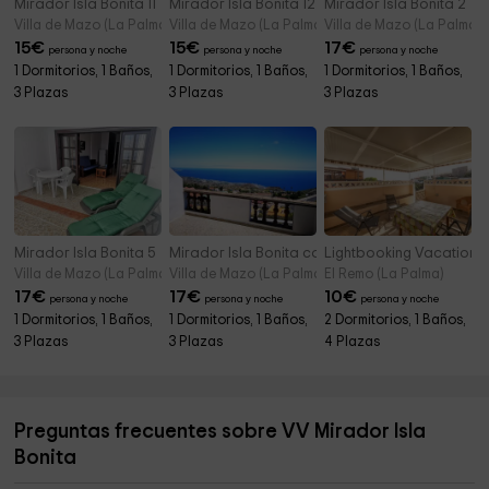
Mirador Isla Bonita 11
Mirador Isla Bonita 12
Mirador Isla Bonita 2
Villa de Mazo (La Palma)
Villa de Mazo (La Palma)
Villa de Mazo (La Palma)
15
€
15
€
17
€
persona y noche
persona y noche
persona y noche
1 Dormitorios, 1 Baños,
1 Dormitorios, 1 Baños,
1 Dormitorios, 1 Baños,
3 Plazas
3 Plazas
3 Plazas
Mirador Isla Bonita 5
Mirador Isla Bonita con Terraza
Lightbooking Vacation 
Villa de Mazo (La Palma)
Villa de Mazo (La Palma)
El Remo (La Palma)
17
€
17
€
10
€
persona y noche
persona y noche
persona y noche
1 Dormitorios, 1 Baños,
1 Dormitorios, 1 Baños,
2 Dormitorios, 1 Baños,
3 Plazas
3 Plazas
4 Plazas
Preguntas frecuentes sobre VV Mirador Isla
Bonita