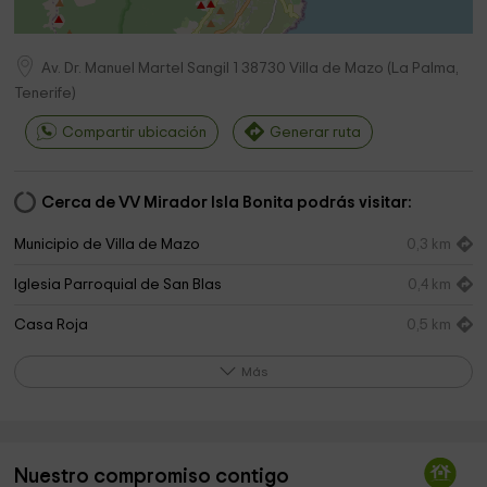
Av. Dr. Manuel Martel Sangil 1
38730
Villa de Mazo
(
La Palma,
Tenerife
)
Compartir ubicación
Generar ruta
Cerca de VV Mirador Isla Bonita podrás visitar:
Municipio de Villa de Mazo
0,3 km
Iglesia Parroquial de San Blas
0,4 km
Casa Roja
0,5 km
Ceramica El Molino Ramón and Vina
1,0 km
Más
Caseta De Los Suegros
1,8 km
cementerio san urbano
2,9 km
Nuestro compromiso contigo
Ermita de Santa Rosalía
2,9 km