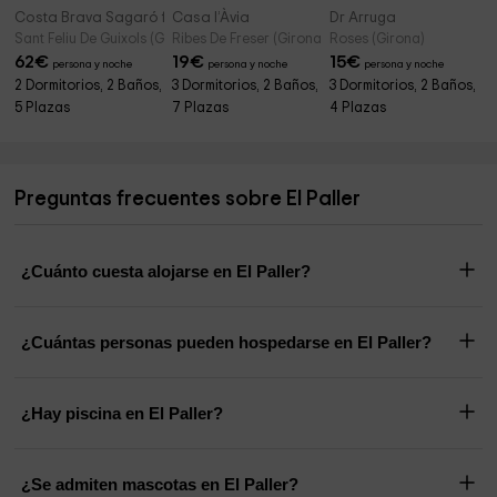
Costa Brava Sagaró frontbeach Cala Acces
Casa l’Àvia
Dr Arruga
Sant Feliu De Guixols (Girona)
Ribes De Freser (Girona)
Roses (Girona)
62
€
19
€
15
€
persona y noche
persona y noche
persona y noche
2 Dormitorios, 2 Baños,
3 Dormitorios, 2 Baños,
3 Dormitorios, 2 Baños,
5 Plazas
7 Plazas
4 Plazas
Preguntas frecuentes sobre El Paller
¿Cuánto cuesta alojarse en El Paller?
¿Cuántas personas pueden hospedarse en El Paller?
¿Hay piscina en El Paller?
¿Se admiten mascotas en El Paller?