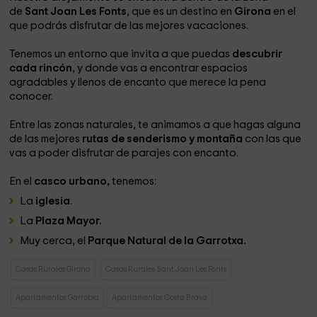
de
Sant Joan Les Fonts
, que es un destino en
Girona
en el
que podrás disfrutar de las mejores vacaciones.
Tenemos un entorno que invita a que puedas
descubrir
cada rincón
, y donde vas a encontrar espacios
agradables y llenos de encanto que merece la pena
conocer.
Entre las zonas naturales, te animamos a que hagas alguna
de las mejores
rutas de senderismo y montaña
con las que
vas a poder disfrutar de parajes con encanto.
En el
casco urbano,
tenemos:
La
iglesia
.
La
Plaza Mayor.
Muy cerca, el
Parque Natural de la Garrotxa.
Casas Rurales Girona
Casas Rurales Sant Joan Les Fonts
Apartamentos Garrotxa
Apartamentos Costa Brava