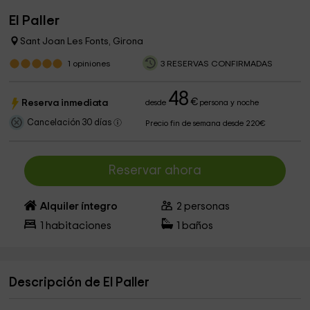
El Paller
Sant Joan Les Fonts, Girona
1
opiniones
3 RESERVAS CONFIRMADAS
48
€
Reserva inmediata
desde
persona y noche
Cancelación 30 días
Precio fin de semana desde 220€
Reservar ahora
Alquiler íntegro
2
personas
1
habitaciones
1
baños
Descripción de El Paller