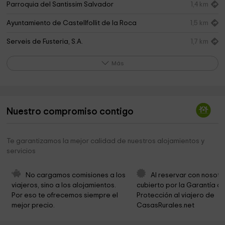
Parroquia del Santissim Salvador
1,4 km
Ayuntamiento de Castellfollit de la Roca
1,5 km
Serveis de Fusteria, S.A.
1,7 km
Ayuntamiento De Sant Joan Les Fonts
1,8 km
Más
Sant Joan De Les Fonts
1,8 km
Iglesia vieja de Castellfollit de la Roca
1,9 km
Nuestro compromiso contigo
Sant Joan Les Fonts
1,9 km
Riera de Bianya
2,9 km
Te garantizamos la mejor calidad de nuestros alojamientos y
servicios
Ayuntamiento De La Vall De Bianya
3,1 km
Ayuntamiento De Sant Joan Les Fonts
3,2 km
No cargamos comisiones a los 
Al reservar con nosotr
viajeros, sino a los alojamientos. 
cubierto por la Garantía de
Bisbat de Girona
3,4 km
Por eso te ofrecemos siempre el 
Protección al viajero de 
mejor precio.
CasasRurales.net
Cingles de Fontfreda
3,5 km