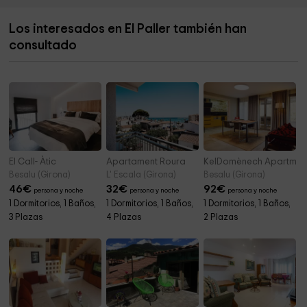
Iglesia de Santa Maria de Castellar
3,6 km
Los interesados en El Paller también han
Mare de Déu del Cós
3,7 km
consultado
Iglesia de Santa Maria de Batet
4,1 km
El Call- Àtic
Apartament Roura
KelDomènech Apartmen
Besalu (Girona)
L' Escala (Girona)
Besalu (Girona)
46
€
32
€
92
€
persona y noche
persona y noche
persona y noche
1 Dormitorios, 1 Baños,
1 Dormitorios, 1 Baños,
1 Dormitorios, 1 Baños,
3 Plazas
4 Plazas
2 Plazas