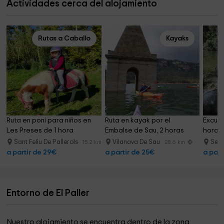
Actividades cerca del alojamiento
Rutas a Caballo
Kayaks
Ruta en poni para niños en 
Ruta en kayak por el 
Excurs
Les Preses de 1 hora
Embalse de Sau, 2 horas
horas 
Sant Feliu De Pallerols
Vilanova De Sau
Seri
15.2 km
28.6 km
a partir de 29€
a partir de 25€
a part
Entorno de El Paller
Nuestro alojamiento se encuentra dentro de la zona