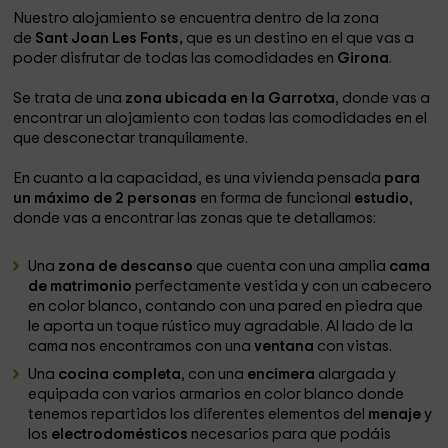
Nuestro alojamiento se encuentra dentro de la zona
de
Sant Joan Les Fonts,
que es un destino en el que vas a
poder disfrutar de todas las comodidades en
Girona
.
Se trata de una
zona ubicada en la Garrotxa
, donde vas a
encontrar un alojamiento con todas las comodidades en el
que desconectar tranquilamente.
En cuanto a la capacidad, es una vivienda pensada
para
un máximo de 2 personas
en forma de funcional
estudio
,
donde vas a encontrar las zonas que te detallamos:
Una
zona de descanso
que cuenta con una amplia
cama
de matrimonio
perfectamente vestida y con un cabecero
en color blanco, contando con una pared en piedra que
le aporta un toque rústico muy agradable. Al lado de la
cama nos encontramos con una
ventana
con vistas.
Una
cocina completa
, con una
encimera
alargada y
equipada con varios armarios en color blanco donde
tenemos repartidos los diferentes elementos del
menaje
y
los
electrodomésticos
necesarios para que podáis