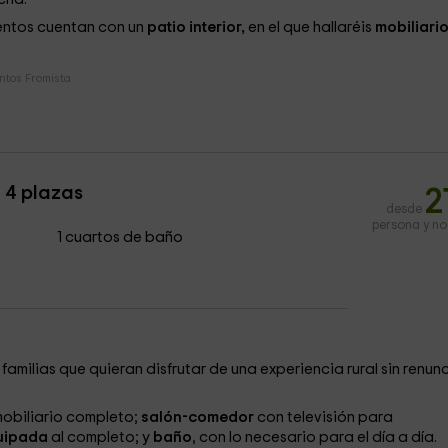
entos cuentan con un
patio interior,
en el que hallaréis
mobiliari
tos Fromista
 4 plazas
2
desde
persona y n
1 cuartos de baño
ilias que quieran disfrutar de una experiencia rural sin renunc
mobiliario completo;
salón-comedor
con televisión para
uipada
al completo; y
baño
, con lo necesario para el día a día.