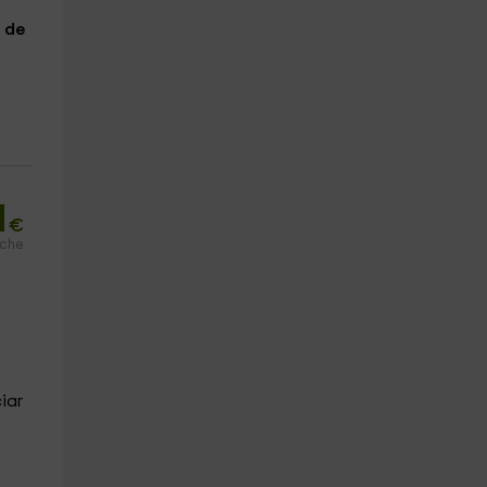
o de
1
€
oche
iar