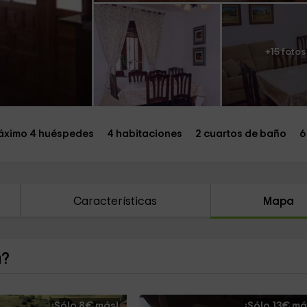
+15 fotos
ximo 4 huéspedes
4 habitaciones
2 cuartos de baño
6
Características
Mapa
a?
¡Sólo 8€ más!
¡Sólo 13€ má