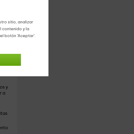
ro sitio, analizar
l contenido y la
el botón 'Aceptar'.
e
 con
des
os y
r a
itas
ento