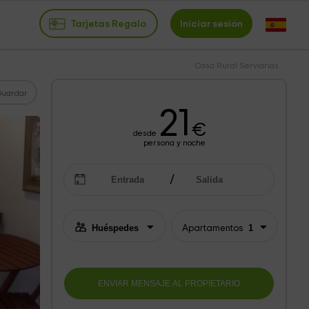
Tarjetas Regalo
Iniciar sesión
Casa Rural Serviarias
Guardar
21
€
desde
persona y noche
Apartamentos