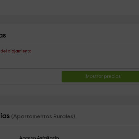
as
s del alojamiento
Mostrar precios
rias
(Apartamentos Rurales)
Acceso Asfaltado