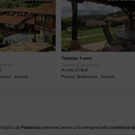
.
También 4 pers.
tabria)
Torices (Cantabria)
!
¡A sólo 27.1km!
bacoa · Jacuzzi
Piscina · Barbacoa · Jacuzzi
nicipio de
Palencia
perteneciente a la siempre bella
comarca d