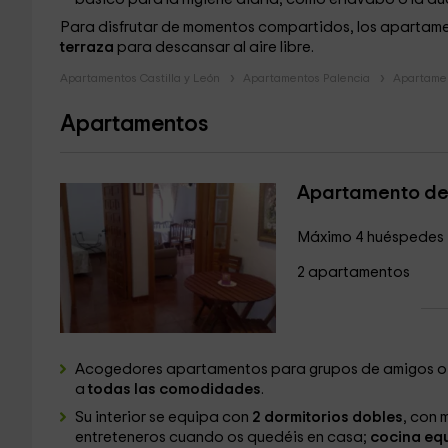
Para disfrutar de momentos compartidos, los apartam
terraza
para descansar al aire libre.
Apartamentos Castilla y León
Apartamentos Palencia
Apartamen
Apartamentos
Apartamento de
Máximo 4 huéspedes
2 apartamentos
Acogedores apartamentos para grupos de amigos o fam
a
todas las comodidades
.
Su interior se equipa con
2 dormitorios dobles
, con 
entreteneros cuando os quedéis en casa;
cocina eq