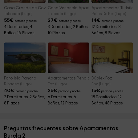
Casa Grande de Covas - Apartamentos
Casa Venancio Apartamentos
Apartamentos Turísticos
Taboada (Lugo)
Trabada (Lugo)
Palas De Rei (Lugo)
55
€
27
€
14
€
persona y noche
persona y noche
persona y noche
4 Dormitorios, 4
3 Dormitorios, 2 Baños,
12 Dormitorios, 8
Baños, 16 Plazas
10 Plazas
Baños, 8 Plazas
Faro Isla Pancha
Apartamentos Penalonga
Dúplex Foz
Ribadeo (Lugo)
Foz (Lugo)
Foz (Lugo)
40
€
25
€
15
€
persona y noche
persona y noche
persona y noche
2 Dormitorios, 2 Baños,
6 Dormitorios, 6
18 Dormitorios, 12
8 Plazas
Baños, 12 Plazas
Baños, 48 Plazas
Preguntas frecuentes sobre Apartamentos
Burela 2