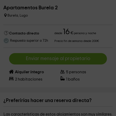
Apartamentos Burela 2
Burela, Lugo
16
€
Contacto directo
desde
persona y noche
Respuesta superior a 72h
Precio fin de semana desde 200€
Enviar mensaje al propietario
Alquiler íntegro
5
personas
2
habitaciones
1
baños
¿Preferirías hacer una reserva directa?
Las características de estos alojamientos son muy similares.