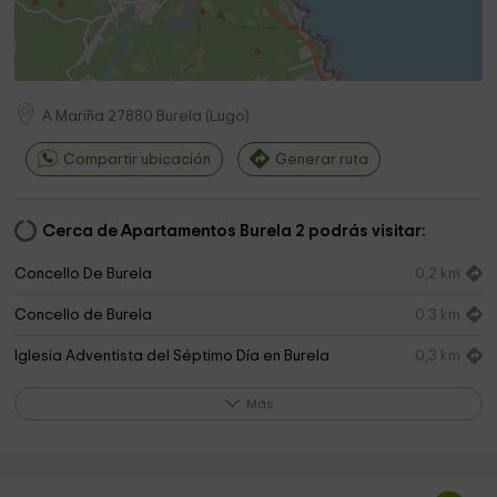
A Mariña
27880
Burela
(
Lugo
)
Compartir ubicación
Generar ruta
Cerca de Apartamentos Burela 2 podrás visitar:
Concello De Burela
0,2 km
Concello de Burela
0,3 km
Iglesia Adventista del Séptimo Día en Burela
0,3 km
Barco-Museo Virgen del Carmen
0,6 km
Más
Iglesia da Vila do Medio
0,6 km
Playa A Marosa
1,8 km