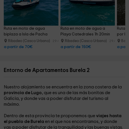
Ruta en moto de agua 
Ruta en moto de agua a 
Ruta g
biplaza a Isla de Pacha 
Playa Catedrales 1h 20min
por la
30min
Ribadeo (Casco Urbano)
Ribadeo (Casco Urbano)
Barr
29.4 km
29.4 km
a partir de 70€
a partir de 150€
a part
Entorno de Apartamentos Burela 2
Nuestro alojamiento se encuentra en la zona costera de la
provincia de Lugo,
que es una de las más bonitas de
Galicia, y donde vas a poder disfrutar del turismo al
máximo.
Dentro de esta provincia te proponemos que
viajes hasta
el pueblo de Burela
en el que nos encontramos, y donde
vas a poder disfrutar de la tranquilidad y las buenas vistas.