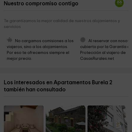
Nuestro compromiso contigo
Parroquial de S. Román de Vilaestrofe
3,2 km
Parroquial de Santiago de Sargadelos
3,3 km
Te garantizamos la mejor calidad de nuestros alojamientos y
servicios
Paseo Dos Namorados
3,5 km
Casa da Administración
3,5 km
No cargamos comisiones a los 
Al reservar con nosotr
viajeros, sino a los alojamientos. 
cubierto por la Garantía de
Museo Histórico De Sargadelos
3,8 km
Por eso te ofrecemos siempre el 
Protección al viajero de 
mejor precio.
CasasRurales.net
Iglesia Cervo
4,1 km
Cementerio
4,1 km
Los interesados en Apartamentos Burela 2
Ayto. Cervo
4,2 km
también han consultado
Concello De Cervo
4,2 km