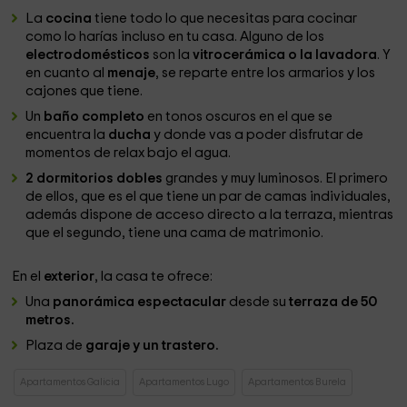
La
cocina
tiene todo lo que necesitas para cocinar
como lo harías incluso en tu casa. Alguno de los
electrodomésticos
son la
vitrocerámica o la lavadora
. Y
en cuanto al
menaje
, se reparte entre los armarios y los
cajones que tiene.
Un
baño completo
en tonos oscuros en el que se
encuentra la
ducha
y donde vas a poder disfrutar de
momentos de relax bajo el agua.
2 dormitorios dobles
grandes y muy luminosos. El primero
de ellos, que es el que tiene un par de camas individuales,
además dispone de acceso directo a la terraza, mientras
que el segundo, tiene una cama de matrimonio.
En el
exterior
, la casa te ofrece:
Una
panorámica espectacular
desde su
terraza de 50
metros.
Plaza de
garaje y un trastero.
Apartamentos Galicia
Apartamentos Lugo
Apartamentos Burela