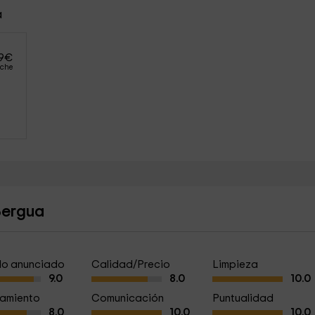
a
9
€
oche
Bergua
a lo anunciado
Calidad/Precio
Limpieza
9.0
8.0
10.0
amiento
Comunicación
Puntualidad
8.0
10.0
10.0