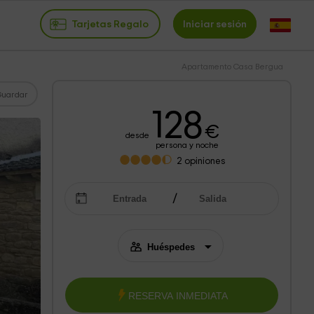
Tarjetas Regalo
Iniciar sesión
Apartamento Casa Bergua
Guardar
128
€
desde
persona y noche
2
opiniones
RESERVA INMEDIATA