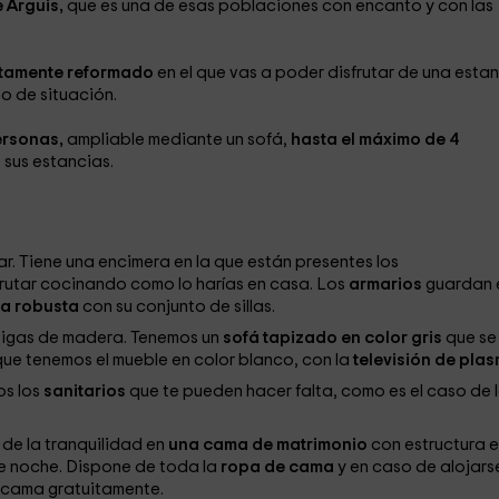
e Arguis,
que es una de esas poblaciones con encanto y con las
tamente reformado
en el que vas a poder disfrutar de una esta
po de situación.
ersonas,
ampliable mediante un sofá,
hasta el máximo de 4
sus estancias.
r. Tiene una encimera en la que están presentes los
rutar cocinando como lo harías en casa. Los
armarios
guardan 
a robusta
con su conjunto de sillas.
 vigas de madera. Tenemos un
sofá tapizado en color gris
que se
 que tenemos el mueble en color blanco, con la
televisión de plas
os los
sanitarios
que te pueden hacer falta, como es el caso de 
 de la tranquilidad en
una cama de matrimonio
con estructura 
e noche. Dispone de toda la
ropa de cama
y en caso de alojars
e cama gratuitamente.