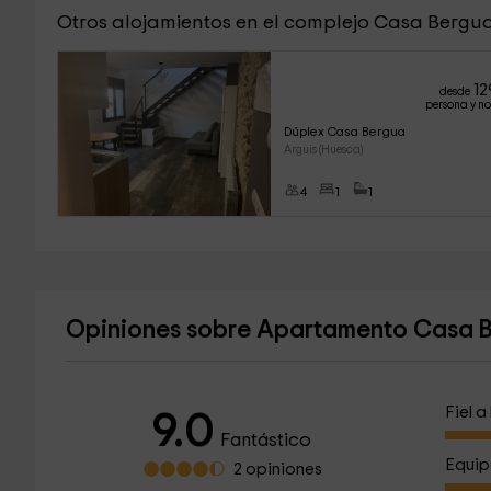
Otros alojamientos en el complejo Casa Bergu
12
desde
persona y n
Dúplex Casa Bergua
Arguis (Huesca)
4
1
1
Opiniones sobre Apartamento Casa 
Fiel 
9.0
Fantástico
Equip
2 opiniones