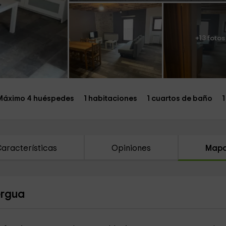
+13 fotos
Máximo 4 huéspedes
1 habitaciones
1 cuartos de baño
1
aracterísticas
Opiniones
Map
ergua