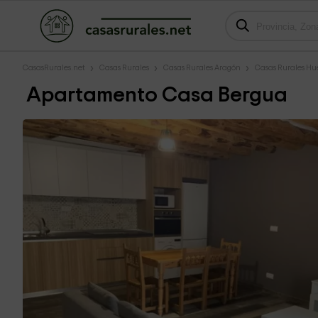
CasasRurales.net
Casas Rurales
Casas Rurales Aragón
Casas Rurales Hu
Apartamento Casa Bergua