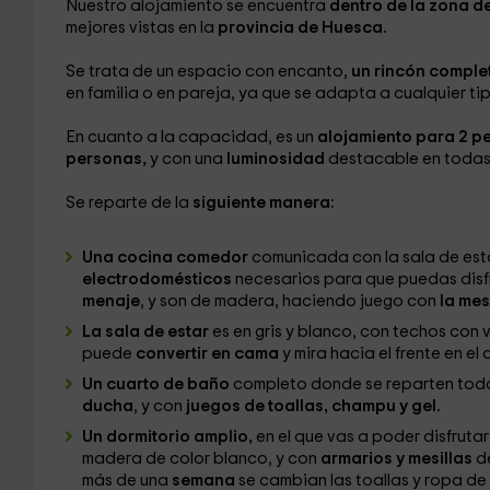
Nuestro alojamiento se encuentra
dentro de la zona d
mejores vistas en la
provincia de Huesca.
Se trata de un espacio con encanto,
un rincón comple
en familia o en pareja, ya que se adapta a cualquier ti
En cuanto a la capacidad, es un
alojamiento para 2 p
personas,
y con una
luminosidad
destacable en todas 
Se reparte de la
siguiente manera:
Una cocina comedor
comunicada con la sala de esta
electrodomésticos
necesarios para que puedas disf
menaje
, y son de madera, haciendo juego con
la mes
La sala de estar
es en gris y blanco, con techos con
puede
convertir en cama
y mira hacia el frente en el
Un cuarto de baño
completo donde se reparten tod
ducha
, y con
juegos de toallas, champu y gel.
Un dormitorio amplio,
en el que vas a poder disfrutar
madera de color blanco, y con
armarios y mesillas
d
más de una
semana
se cambian las toallas y ropa d