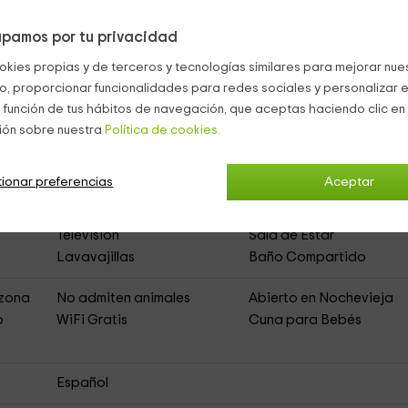
uis
pamos por tu privacidad
okies propias y de terceros y tecnologías similares para mejorar nuest
co, proporcionar funcionalidades para redes sociales y personalizar e
sa Bergua
(Apartamentos Rurales)
 función de tus hábitos de navegación, que aceptas haciendo clic en 
ión sobre nuestra
Política de cookies.
ionar preferencias
Aceptar
Microondas
Comedor
Televisión
Sala de Estar
Lavavajillas
Baño Compartido
 zona
No admiten animales
Abierto en Nochevieja
o
WiFi Gratis
Cuna para Bebés
Español